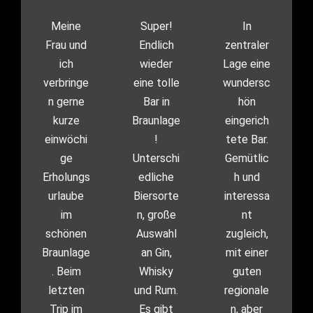
Meine
Super!
In
Frau und
Endlich
zentraler
ich
wieder
Lage eine
verbringe
eine tolle
wundersc
n gerne
Bar in
hön
kurze
Braunlage
eingerich
einwöchi
!
tete Bar.
ge
Unterschi
Gemütlic
Erholungs
edliche
h und
urlaube
Biersorte
interessa
im
n, große
nt
schönen
Auswahl
zugleich,
Braunlage
an Gin,
mit einer
. Beim
Whisky
guten
letzten
und Rum.
regionale
Trip im
Es gibt
n, aber