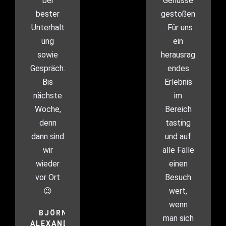
bei
Genüsse
bester
gestoßen
Unterhalt
. Für uns
ung
ein
sowie
herausrag
Gespräch.
endes
Bis
Erlebnis
nächste
im
Woche,
Bereich
denn
tasting
dann sind
und auf
wir
alle Fälle
wieder
einen
vor Ort
Besuch
😉
wert,
wenn
BJÖRN-
man sich
ALEXANDER