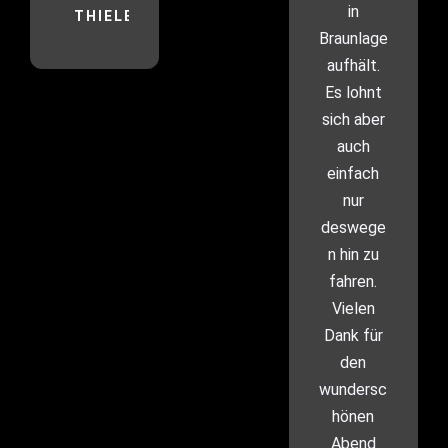
in
THIELER
Braunlage
aufhält.
Es lohnt
sich aber
auch
einfach
nur
deswege
n hin zu
fahren.
Vielen
Dank für
den
wundersc
hönen
Abend