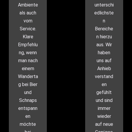
Ambiente
unterschi
als auch
edlichste
vom
n
Service.
Bereiche
Klare
n hierzu
Empfehlu
aus. Wir
ng, wenn
haben
man nach
uns auf
einem
Anhieb
Wanderta
verstand
g bei Bier
en
und
gefühlt
Schnaps
und sind
entspann
immer
en
wieder
möchte
auf neue