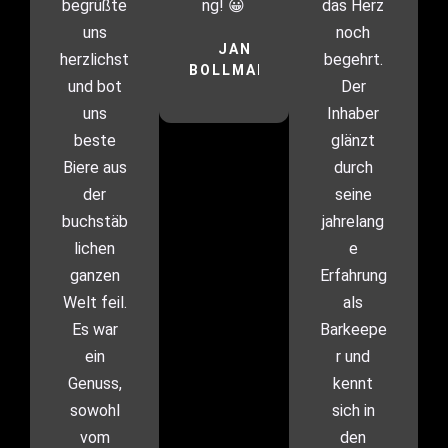
begrüßte
ng! 😀
das Herz
uns
noch
JAN
herzlichst
begehrt.
BOLLMANN
und bot
Der
uns
Inhaber
beste
glänzt
Biere aus
durch
der
seine
buchstäb
jahrelang
lichen
e
ganzen
Erfahrung
Welt feil.
als
Es war
Barkeepe
ein
r und
Genuss,
kennt
sowohl
sich in
vom
den