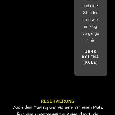
und die 3
Stunden
sind wie
im Flug
vergange
n. 😃
JENS
KOLENA
(KOLE)
RESERVIERUNG
Buch dein Tasting und sichere dir einen Platz
für eine unvergessliche Reise durch die