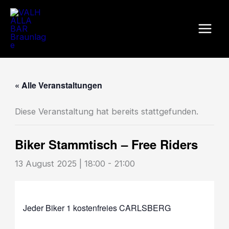
Zum
Inhalt
springen
« Alle Veranstaltungen
Diese Veranstaltung hat bereits stattgefunden.
Biker Stammtisch – Free Riders
13 August 2025 | 18:00
-
21:00
Jeder Biker 1 kostenfreies CARLSBERG