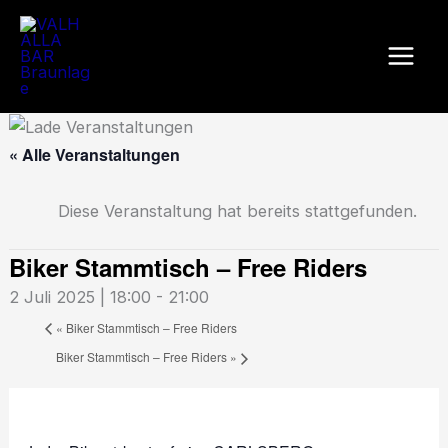
Zum
Inhalt
springen
« Alle Veranstaltungen
Diese Veranstaltung hat bereits stattgefunden.
Biker Stammtisch – Free Riders
2 Juli 2025 | 18:00
-
21:00
«
Biker Stammtisch – Free Riders
Biker Stammtisch – Free Riders
»