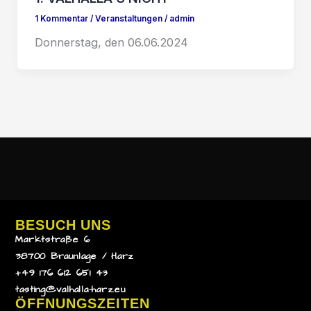
1 Kommentar
/
Veranstaltungen
/
admin
Donnerstag, den 06.06.2024
BESUCH UNS
Marktstraße 6
38700 Braunlage / Harz
+49 176 612 651 43
tasting@valhalla-harz.eu
ÖFFNUNGSZEITEN