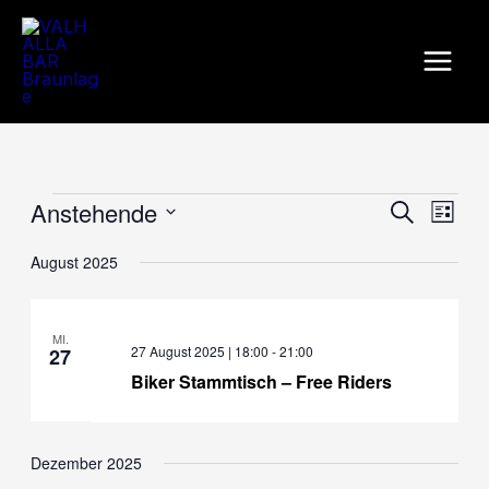
Zum
Inhalt
springen
Anstehende
Veranstaltungen
Veranstaltu
Veran
Suche
Liste
Suche
Ansic
Datum
August 2025
wählen.
und
Navig
Ansichten,
Navigation
MI.
27 August 2025 | 18:00
-
21:00
27
Biker Stammtisch – Free Riders
Dezember 2025